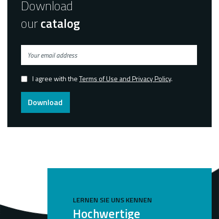
Download
our
catalog
Your
email
address
I agree with the
Terms of Use and Privacy Policy
.
Confirmed
Download
LERNEN SIE UNS KENNEN
Hochwertige