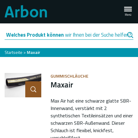
Direkt
zum
Menü
Inhalt
Welches Produkt können
wir Ihnen bei der Suche helfen?
Pfadnavigation
Startseite
Maxair
GUMMISCHLÄUCHE
Maxair
Max Air hat eine schwarze glatte SBR-
Innenwand, verstärkt mit 2
synthetischen Textileinsätzen und einer
schwarzen SBR-Außenwand. Dieser
Schlauch ist flexibel, knickfest,
verschleißfest.