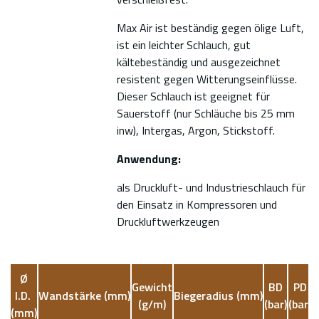
Max Air ist beständig gegen ölige Luft,
ist ein leichter Schlauch, gut
kältebeständig und ausgezeichnet
resistent gegen Witterungseinflüsse.
Dieser Schlauch ist geeignet für
Sauerstoff (nur Schläuche bis 25 mm
inw), Intergas, Argon, Stickstoff.
Anwendung:
als Druckluft- und Industrieschlauch für
den Einsatz in Kompressoren und
Druckluftwerkzeugen
Ø
Gewicht
BD
PD
I.D.
Wandstärke
(mm)
Biegeradius
(mm)
(g/m)
(bar)
(bar)
(mm)