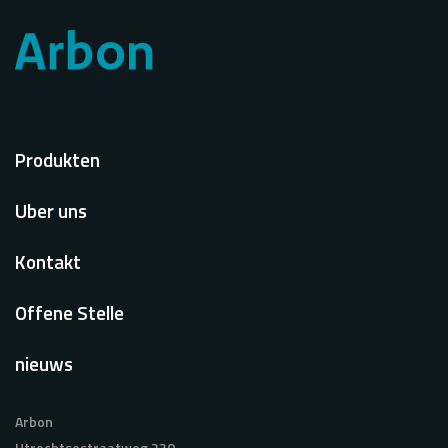
Voet
Produkten
Uber uns
Kontakt
Offene Stelle
nieuws
Arbon
Utrechtsestraatweg 230