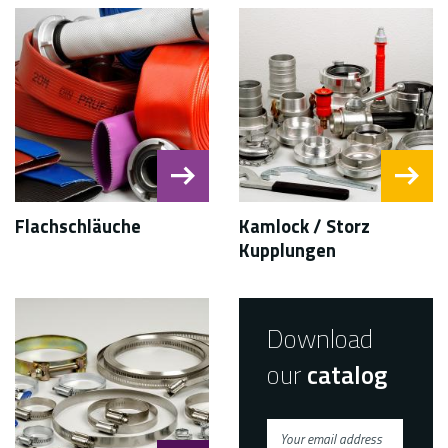
Flachschläuche
Kamlock / Storz
Kupplungen
Download
our
catalog
Your