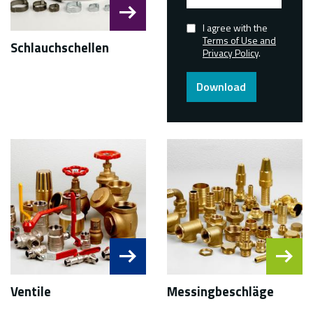
email
address
I agree with the
Confirmed
Terms of Use and
Schlauchschellen
Privacy Policy
.
Download
Ventile
Messingbeschläge