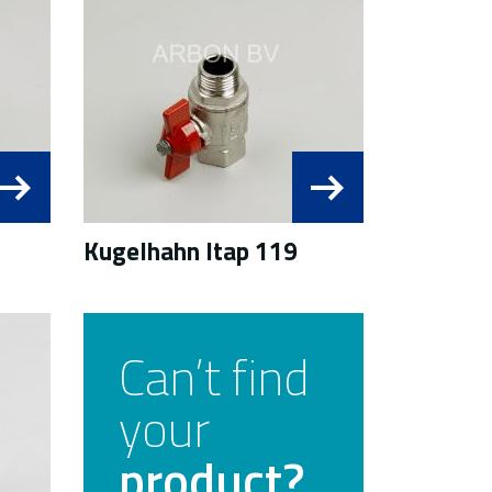
Kugelhahn Itap 119
Can’t find
your
product?