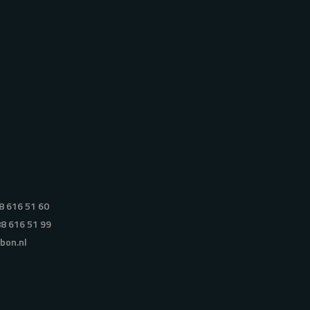
8 616 51 60
88 616 51 99
bon.nl