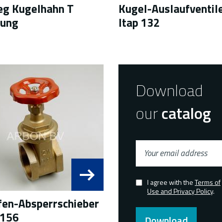
g Kugelhahn T
Kugel-Auslaufventil
rung
Itap 132
Download
our
catalog
Your
email
address
I agree with the
Terms of
Confirmed
Use and Privacy Policy
.
en-Absperrschieber
 156
Download