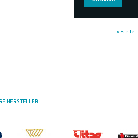
ENNUMMERIERUNG
Erste
« Eerste
Seite
RE HERSTELLER