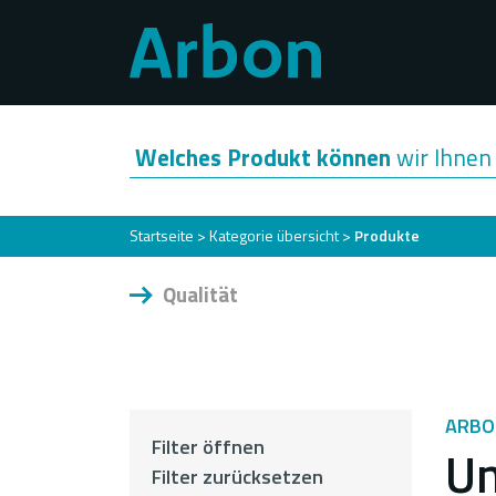
Direkt
zum
Inhalt
Welches Produkt können
wir Ihnen 
Pfadnavigation
Startseite
Kategorie übersicht
Produkte
Qualität
ARBO
Filter öffnen
Un
Filter zurücksetzen