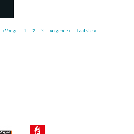
Vorherige
‹ Vorige
Seite
1
Aktuelle
2
Seite
3
Nächste
Volgende ›
Letzte
Laatste »
Seite
Seite
Seite
Seite