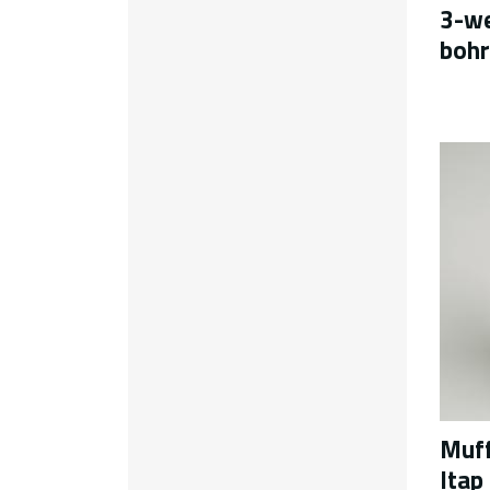
3-we
boh
Muff
Itap